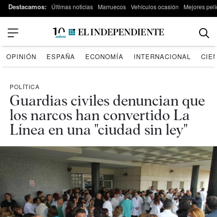
Destacamos:
Últimas noticias
Marruecos
Vehículos ocasión
Mejores pelí
OPINIÓN
ESPAÑA
ECONOMÍA
INTERNACIONAL
CIE
POLÍTICA
Guardias civiles denuncian que
los narcos han convertido La
Línea en una "ciudad sin ley"