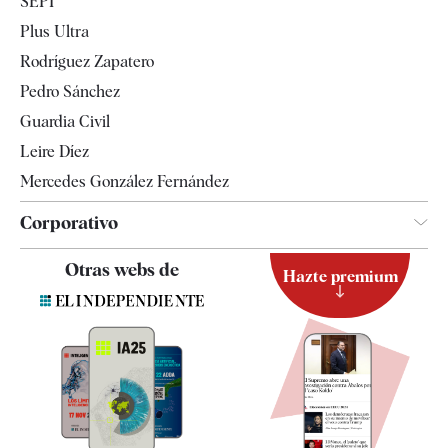
SEPI
Internacional
Plus Ultra
Gente
Rodríguez Zapatero
Televisión
Pedro Sánchez
Tendencias
Guardia Civil
Leire Díez
Mercedes González Fernández
Corporativo
Contacto
Otras webs de
Hazte premium
Suscripción
Newsletter
Apps
Quiénes somos
Especificaciones