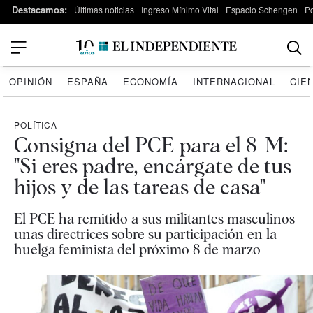
Destacamos:
Últimas noticias
Ingreso Mínimo Vital
Espacio Schengen
P
OPINIÓN
ESPAÑA
ECONOMÍA
INTERNACIONAL
CIE
POLÍTICA
Consigna del PCE para el 8-M:
"Si eres padre, encárgate de tus
hijos y de las tareas de casa"
El PCE ha remitido a sus militantes masculinos
unas directrices sobre su participación en la
huelga feminista del próximo 8 de marzo