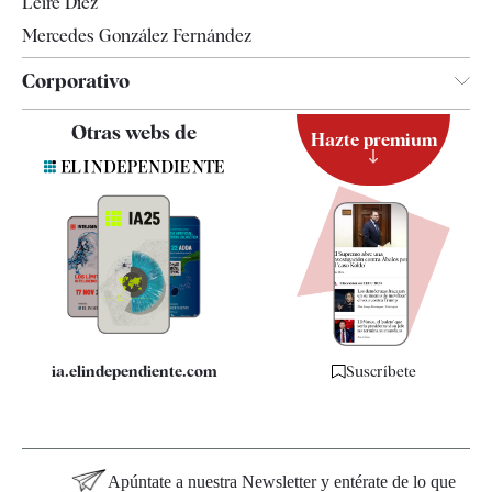
Leire Díez
Mercedes González Fernández
Corporativo
Contacto
Otras webs de
Hazte premium
Suscripción
Newsletter
Apps
Quiénes somos
Especificaciones
ia.elindependiente.com
Suscríbete
Apúntate a nuestra Newsletter y entérate de lo que