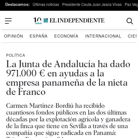
Destacamos:
Últimas noticias
Presidente Ceuta Juan Jesús Vivas
Paz Ve
OPINIÓN
ESPAÑA
ECONOMÍA
INTERNACIONAL
CIE
POLÍTICA
La Junta de Andalucía ha dado
971.000 € en ayudas a la
empresa panameña de la nieta
de Franco
Carmen Martínez-Bordiú ha recibido
cuantiosos fondos públicos en las dos últimas
décadas por la explotación agrícola y ganadera
de la finca que tiene en Sevilla a través de una
compañía que sigue radicada en Panamá: