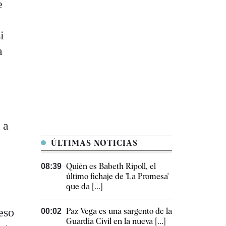
e
i
a
 a
ÚLTIMAS NOTICIAS
Quién es Babeth Ripoll, el
08:39
último fichaje de 'La Promesa'
que da [...]
eso
Paz Vega es una sargento de la
00:02
Guardia Civil en la nueva [...]