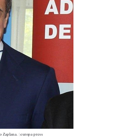
o Zaplana. |
europa press