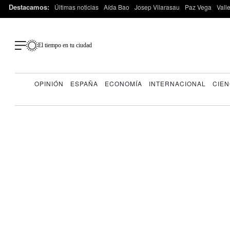
Destacamos:
Últimas noticias
Aída Bao
Josep Vilarasau
Paz Vega
Vall
El tiempo en tu ciudad
OPINIÓN
ESPAÑA
ECONOMÍA
INTERNACIONAL
CIEN