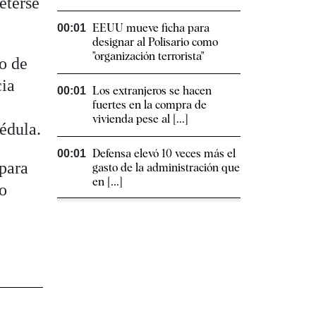
eterse
EEUU mueve ficha para
00:01
designar al Polisario como
"organización terrorista"
o de
cia
Los extranjeros se hacen
00:01
fuertes en la compra de
vivienda pese al [...]
édula.
Defensa elevó 10 veces más el
00:01
 para
gasto de la administración que
en [...]
ro