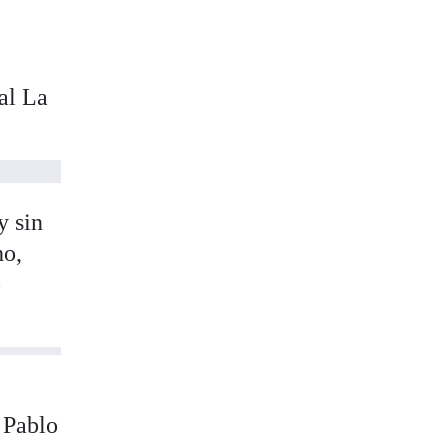
tal La
y sin
ho,
o
 Pablo