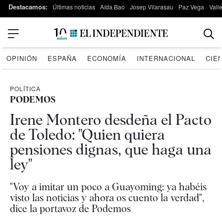
Destacamos:
Últimas noticias
Aída Bao
Josep Vilarasau
Paz Vega
Vall
OPINIÓN
ESPAÑA
ECONOMÍA
INTERNACIONAL
CIE
POLÍTICA
PODEMOS
Irene Montero desdeña el Pacto
de Toledo: "Quien quiera
pensiones dignas, que haga una
ley"
"Voy a imitar un poco a Guayoming: ya habéis
visto las noticias y ahora os cuento la verdad",
dice la portavoz de Podemos