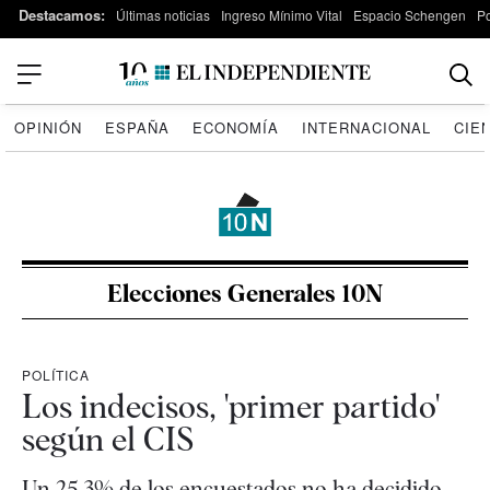
Destacamos:
Últimas noticias
Ingreso Mínimo Vital
Espacio Schengen
P
OPINIÓN
ESPAÑA
ECONOMÍA
INTERNACIONAL
CIE
Elecciones Generales 10N
POLÍTICA
Los indecisos, 'primer partido'
según el CIS
Un 25,3% de los encuestados no ha decidido