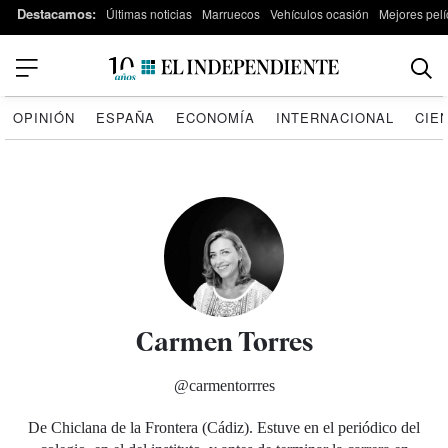
Destacamos:
Últimas noticias
Marruecos
Vehículos ocasión
Mejores pelí
OPINIÓN
ESPAÑA
ECONOMÍA
INTERNACIONAL
CIE
Carmen Torres
@carmentorrres
De Chiclana de la Frontera (Cádiz). Estuve en el periódico del