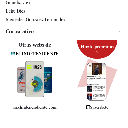
Guardia Civil
Leire Díez
Mercedes González Fernández
Corporativo
Contacto
Otras webs de
Hazte premium
Suscripción
Newsletter
Apps
Quiénes somos
Especificaciones
ia.elindependiente.com
Suscríbete