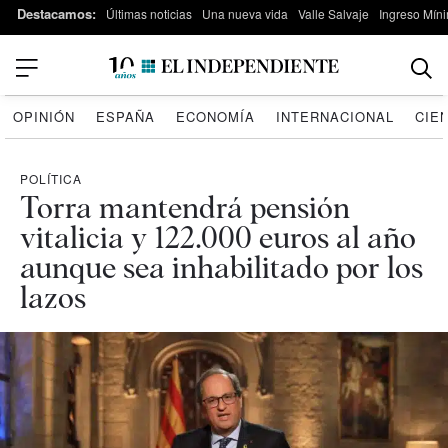
Destacamos:
Últimas noticias
Una nueva vida
Valle Salvaje
Ingreso Míni
OPINIÓN
ESPAÑA
ECONOMÍA
INTERNACIONAL
CIE
POLÍTICA
Torra mantendrá pensión
vitalicia y 122.000 euros al año
aunque sea inhabilitado por los
lazos