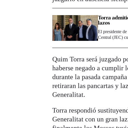
Torra admiti
lazos
El presidente de
Central (JEC) cu
Quim Torra será juzgado po
haberse negado a cumplir l
durante la pasada campaña 
retiraran las pancartas y la
Generalitat.
Torra respondió sustituyend
Generalitat con un gran lazo