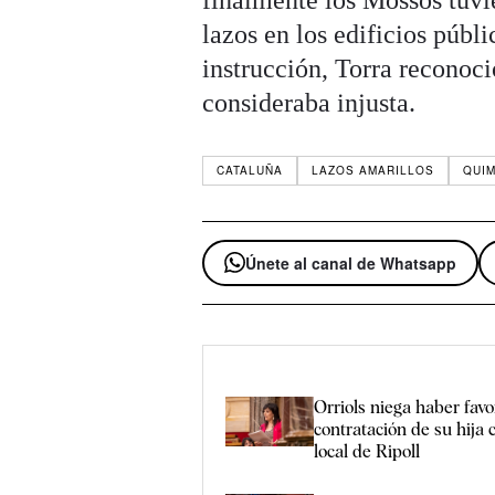
finalmente los Mossos tuvie
lazos en los edificios públ
instrucción, Torra reconoc
consideraba injusta.
CATALUÑA
LAZOS AMARILLOS
QUI
Únete al canal de Whatsapp
Orriols niega haber favo
contratación de su hija 
local de Ripoll