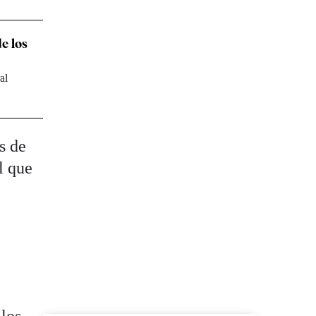
e los
al
s de
l que