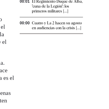
El Regimiento Duque de Alba,
00:01
"cuna de la Legión": los
primeros militares [...]
o
Cuatro y La 2 hacen su agosto
00:00
 el
en audiencias con la crisis [...]
la
 el
a.
hace
a es el
penas
iten