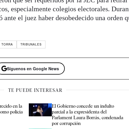
ron que ser requeridos por la JEC para retirar
icos, especialmente colegios electorales. Duran
ió ante el juez haber desobedecido una orden 
M TORRA
TRIBUNALES
Síguenos en Google News
TE PUEDE INTERESAR
recido en la
El Gobierno concede un indulto
como policía
parcial a la expresidenta del
Parlament Laura Borràs, condenada
por corrupción