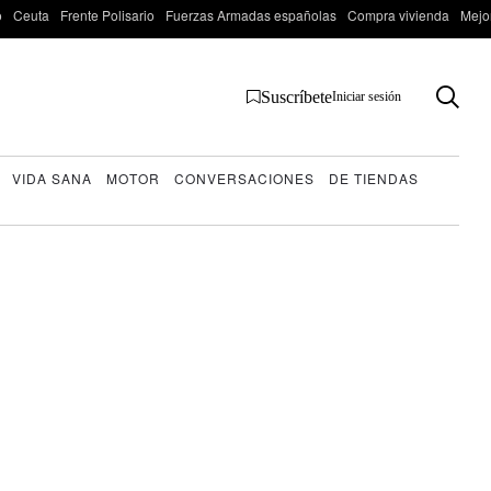
o
Ceuta
Frente Polisario
Fuerzas Armadas españolas
Compra vivienda
Mejo
Suscríbete
Iniciar sesión
VIDA SANA
MOTOR
CONVERSACIONES
DE TIENDAS