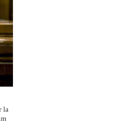
 la
uim