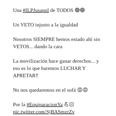
Una
#ILPJusapol
de TODOS 🟢🔵
Un VETO injusto a la igualdad
Nosotros SIEMPRE hemos estado ahí sin
VETOS... dando la cara
La movilización hace ganar derechos... y
eso es lo que haremos LUCHAR Y
APRETAR‼️
No nos quedaremos en el sofá 😡😡
Por la
#EquiparacionYa
💪🏻
pic.twitter.com/SjBASmzrZv