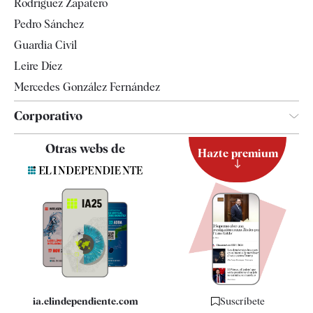
Rodríguez Zapatero
Televisión
Pedro Sánchez
Tendencias
Guardia Civil
Leire Díez
Mercedes González Fernández
Corporativo
Contacto
Otras webs de
Hazte premium
Suscripción
Newsletter
Apps
Quiénes somos
Especificaciones
ia.elindependiente.com
Suscríbete