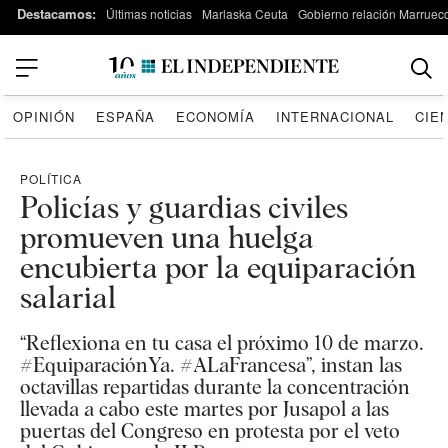
Destacamos:
Últimas noticias
Marlaska Ceuta
Gobierno relación Marruec
OPINIÓN
ESPAÑA
ECONOMÍA
INTERNACIONAL
CIE
POLÍTICA
Policías y guardias civiles
promueven una huelga
encubierta por la equiparación
salarial
“Reflexiona en tu casa el próximo 10 de marzo.
#EquiparaciónYa. #ALaFrancesa”, instan las
octavillas repartidas durante la concentración
llevada a cabo este martes por Jusapol a las
puertas del Congreso en protesta por el veto