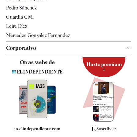
Televisión
Pedro Sánchez
Tendencias
Guardia Civil
Leire Díez
Mercedes González Fernández
Corporativo
Contacto
Otras webs de
Hazte premium
Suscripción
Newsletter
Apps
Quiénes somos
Especificaciones
ia.elindependiente.com
Suscríbete