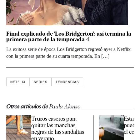
Final explicado de 'Los Bridgerton': así termina la
primera parte de la temporada 4
La exitosa serie de época Los Bridgerton regresó ayer a Netflix
con la primera parte de su cuarta temporada. En […]
NETFLIX
SERIES
TENDENCIAS
Otros artículos de
Paula Alonso
Trucos caseros para
Esta es
quitar las manchas
pueden
negras de las sandalias
el coche
en verano