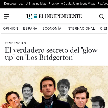
Destacamos:
Últimas noticias
Presidente Ceuta Juan Jesús Vivas
Paz Ve
OPINIÓN
ESPAÑA
ECONOMÍA
INTERNACIONAL
CIE
TENDENCIAS
El verdadero secreto del "glow
up" en 'Los Bridgerton'