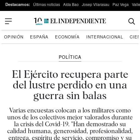
Destacamos:
Últimas noticias
Aída Bao
Josep Vilarasau
Paz Vega
Vall
OPINIÓN
ESPAÑA
ECONOMÍA
INTERNACIONAL
CIE
POLÍTICA
El Ejército recupera parte
del lustre perdido en una
guerra sin balas
Varias encuestas colocan a los militares como
unos de los colectivos mejor valorados durante
la crisis del Covid-19. "Han demostrado su
calidad humana, generosidad, profesionalidad,
entrega, espíritu de servicio, compromiso y su