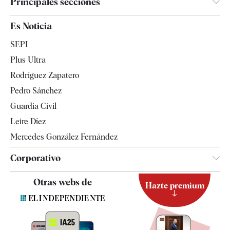
Principales secciones
España
Es Noticia
Economía
SEPI
Internacional
Plus Ultra
Gente
Rodríguez Zapatero
Televisión
Pedro Sánchez
Tendencias
Guardia Civil
Leire Díez
Mercedes González Fernández
Corporativo
Contacto
Otras webs de
Hazte premium
Suscripción
Newsletter
Apps