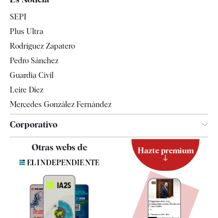
Economía
SEPI
Internacional
Plus Ultra
Gente
Rodríguez Zapatero
Televisión
Pedro Sánchez
Tendencias
Guardia Civil
Leire Díez
Mercedes González Fernández
Corporativo
Contacto
Otras webs de
Hazte premium
Suscripción
Newsletter
Apps
Quiénes somos
Especificaciones