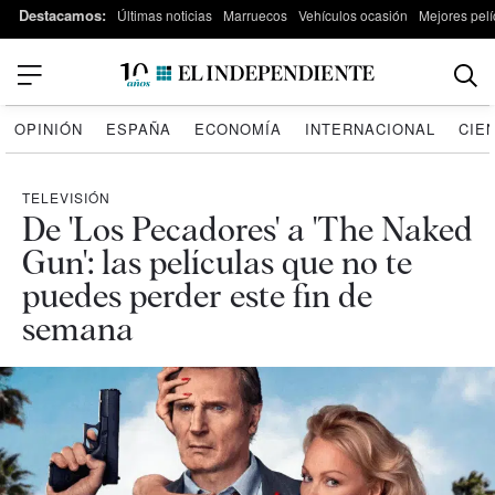
Destacamos:
Últimas noticias
Marruecos
Vehículos ocasión
Mejores pelí
OPINIÓN
ESPAÑA
ECONOMÍA
INTERNACIONAL
CIE
TELEVISIÓN
De 'Los Pecadores' a 'The Naked
Gun': las películas que no te
puedes perder este fin de
semana