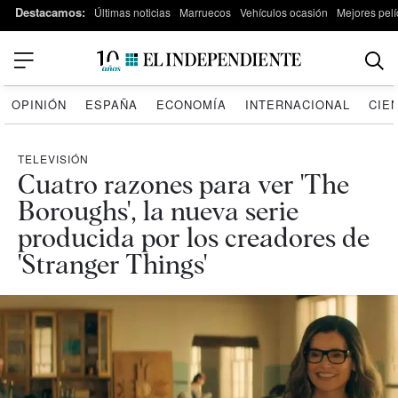
Destacamos:
Últimas noticias
Marruecos
Vehículos ocasión
Mejores pelí
OPINIÓN
ESPAÑA
ECONOMÍA
INTERNACIONAL
CIE
TELEVISIÓN
Cuatro razones para ver 'The
Boroughs', la nueva serie
producida por los creadores de
'Stranger Things'