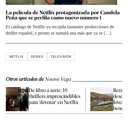
La película de Netflix protagonizada por Candela
Peña que se perfila como nuevo número 1
El catálogo de Netflix ya recopila bastantes producciones de
thriller español, y pronto se sumará una más que ya se […]
NETFLIX
SERIES
TELEVISIÓN
Otros artículos de
Noemí Vega
De libro a serie: 10
Renfe a
thrillers imprescindibles
descue
para 'devorar' en Netflix
Joven 
benefic