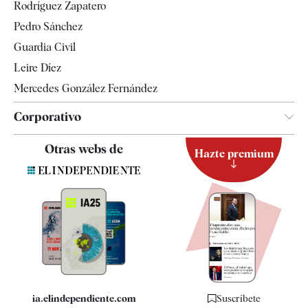
Rodríguez Zapatero
Televisión
Pedro Sánchez
Tendencias
Guardia Civil
Leire Díez
Mercedes González Fernández
Corporativo
Contacto
Otras webs de
Hazte premium
Suscripción
Newsletter
Apps
Quiénes somos
Especificaciones
ia.elindependiente.com
Suscríbete