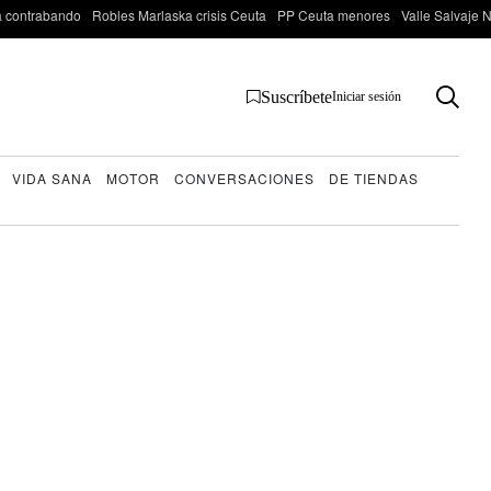
 contrabando
Robles Marlaska crisis Ceuta
PP Ceuta menores
Valle Salvaje N
Suscríbete
Iniciar sesión
VIDA SANA
MOTOR
CONVERSACIONES
DE TIENDAS