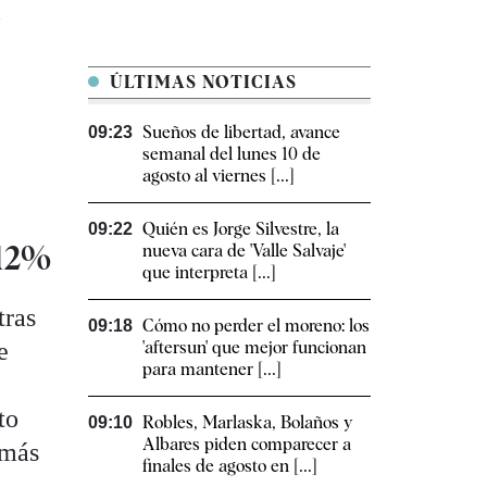
l
ÚLTIMAS NOTICIAS
Sueños de libertad, avance
09:23
semanal del lunes 10 de
agosto al viernes [...]
Quién es Jorge Silvestre, la
09:22
 12%
nueva cara de 'Valle Salvaje'
que interpreta [...]
tras
Cómo no perder el moreno: los
09:18
e
'aftersun' que mejor funcionan
para mantener [...]
to
Robles, Marlaska, Bolaños y
09:10
Albares piden comparecer a
 más
finales de agosto en [...]