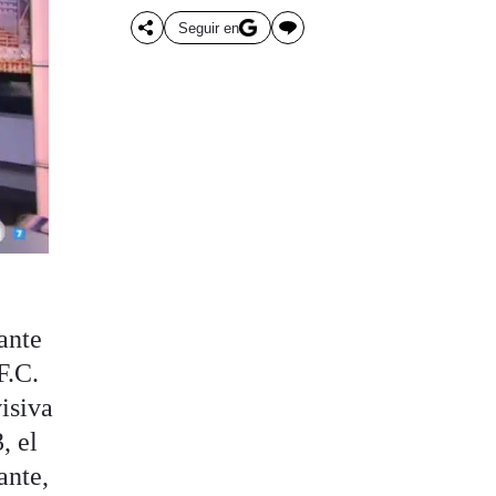
Seguir en
ante
F.C.
visiva
, el
ante,