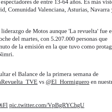
 espectadores de entre 13-64 años. Es más vist
id, Comunidad Valenciana, Asturias, Navarra 
iderazgo de Motos aunque 'La revuelta' fue e
oche del martes, con 5.207.000 personas que
uto de la emisión en la que tuvo como protag
Nimri.
ltar el Balance de la primera semana de
Revuelta_TVE
vs
@El_Hormiguero
en nuest
DiFl
pic.twitter.com/VpBgRYChgU