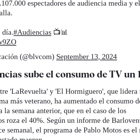
.107.000 espectadores de audiencia media y e
alla.
 día.
#Audiencias
📺📊
qw9ZO
cación (@blvcom)
September 13, 2024
encias sube el consumo de TV un
tre 'LaRevuelta' y 'El Hormiguero', que lidera 
ama más veterano, ha aumentado el consumo d
a la semana anterior, que en el caso de los
os roza el 40%. Según un informe de Barloven
ce semanal, el programa de Pablo Motos es el
justado margen.