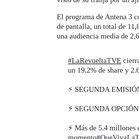
El programa de Antena 3 c
de pantalla, un total de 11
una audiencia media de 2,6
#LaRevueltaTVE
cierr
un 19.2% de share y 2.
⚡️ SEGUNDA EMISIÓN
⚡️ SEGUNDA OPCIÓN
⚡️ Más de 5.4 millones
momento
#QueVivaLaT