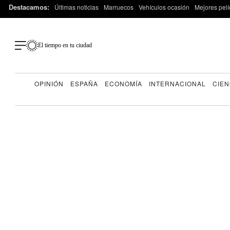
Destacamos:
Últimas noticias
Marruecos
Vehículos ocasión
Mejores pelí
El tiempo en tu ciudad
OPINIÓN
ESPAÑA
ECONOMÍA
INTERNACIONAL
CIEN