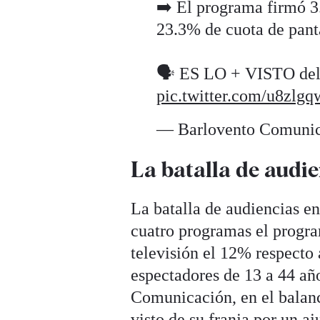
➡️ El programa firmó 3
23.3% de cuota de pant
🗣️ ES LO + VISTO del
pic.twitter.com/u8zlg
— Barlovento Comuni
La batalla de audi
La batalla de audiencias en
cuatro programas el progr
televisión el 12% respecto 
espectadores de 13 a 44 añ
Comunicación, en el balan
visto de su franja por un a