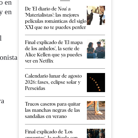
o en
De 'El diario de Noa' a
y en
'Materialistas': las mejores
películas románticas del siglo
XXI que no te puedes perder
l
Final explicado de 'El mapa
de los anhelos', la serie de
Alice Kellen que ya puedes
onista
ver en Netflix
Calendario lunar de agosto
2026: fases, eclipse solar y
Perseidas
ra
Trucos caseros para quitar
las manchas negras de las
sandalias en verano
Final explicado de 'Los
creyentes', la película con