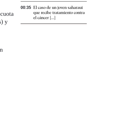
El caso de un joven saharaui
00:35
que recibe tratamiento contra
 cuota
el cáncer [...]
s) y
n
n