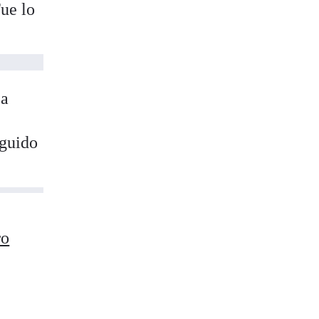
ue lo
La
eguido
ro