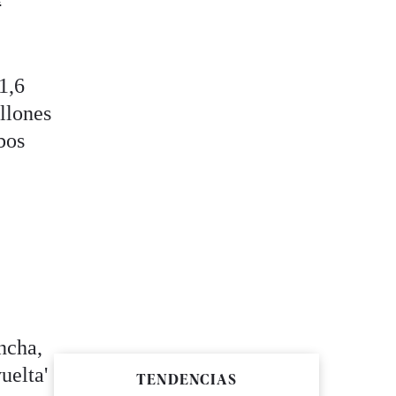
1,6
llones
bos
,
ncha,
uelta'
TENDENCIAS