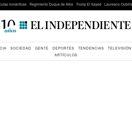
culas románticas
Regimiento Duque de Alba
Trump El Sayed
Laureano Oubiña
CIA
SOCIEDAD
GENTE
DEPORTES
TENDENCIAS
TELEVISIÓN
ARTÍCULOS