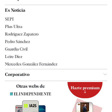
España
Es Noticia
Economía
SEPI
Internacional
Plus Ultra
Gente
Rodríguez Zapatero
Televisión
Pedro Sánchez
Tendencias
Guardia Civil
Leire Díez
Mercedes González Fernández
Corporativo
Contacto
Otras webs de
Hazte premium
Suscripción
Newsletter
Apps