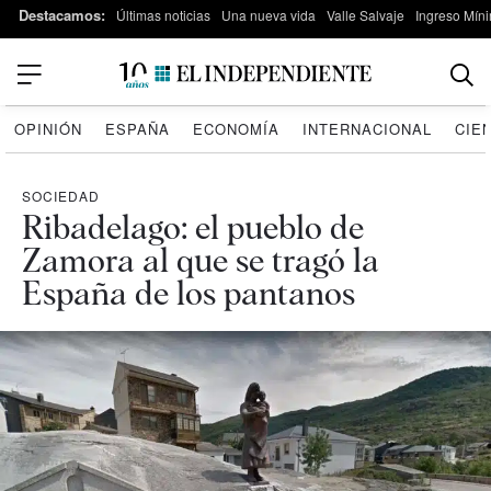
Destacamos:
Últimas noticias
Una nueva vida
Valle Salvaje
Ingreso Míni
OPINIÓN
ESPAÑA
ECONOMÍA
INTERNACIONAL
CIE
SOCIEDAD
Ribadelago: el pueblo de
Zamora al que se tragó la
España de los pantanos