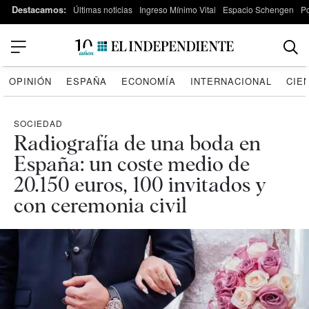
Destacamos:
Últimas noticias
Ingreso Mínimo Vital
Espacio Schengen
P
OPINIÓN
ESPAÑA
ECONOMÍA
INTERNACIONAL
CIE
SOCIEDAD
Radiografía de una boda en
España: un coste medio de
20.150 euros, 100 invitados y
con ceremonia civil