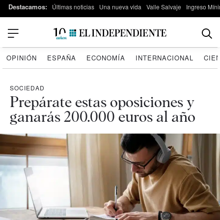
Destacamos:
Últimas noticias
Una nueva vida
Valle Salvaje
Ingreso Míni
OPINIÓN
ESPAÑA
ECONOMÍA
INTERNACIONAL
CIE
SOCIEDAD
Prepárate estas oposiciones y
ganarás 200.000 euros al año