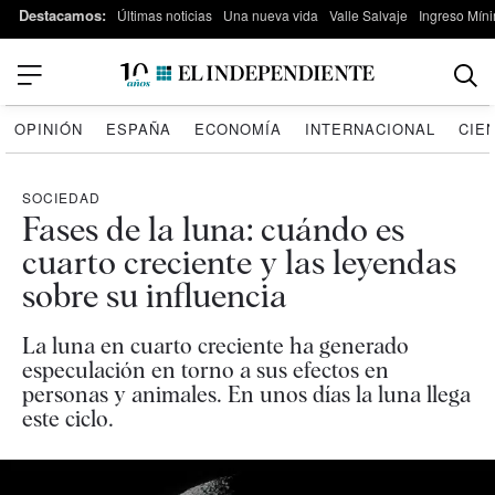
Destacamos:
Últimas noticias
Una nueva vida
Valle Salvaje
Ingreso Míni
OPINIÓN
ESPAÑA
ECONOMÍA
INTERNACIONAL
CIE
SOCIEDAD
Fases de la luna: cuándo es
cuarto creciente y las leyendas
sobre su influencia
La luna en cuarto creciente ha generado
especulación en torno a sus efectos en
personas y animales. En unos días la luna llega
este ciclo.