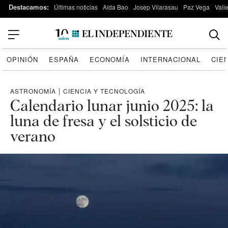
Destacamos:
Últimas noticias
Aída Bao
Josep Vilarasau
Paz Vega
Vall
OPINIÓN
ESPAÑA
ECONOMÍA
INTERNACIONAL
CIE
ASTRONOMÍA
|
CIENCIA Y TECNOLOGÍA
Calendario lunar junio 2025: la
luna de fresa y el solsticio de
verano