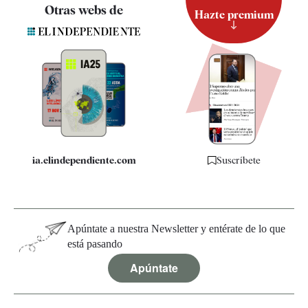
Contacto
Otras webs de
Hazte premium
Suscripción
Newsletter
Apps
Quiénes somos
Especificaciones
ia.elindependiente.com
Suscríbete
Apúntate a nuestra Newsletter y entérate de lo que
está pasando
Apúntate