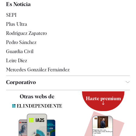
España
Es Noticia
Economía
SEPI
Internacional
Plus Ultra
Gente
Rodríguez Zapatero
Televisión
Pedro Sánchez
Tendencias
Guardia Civil
Leire Díez
Mercedes González Fernández
Corporativo
Contacto
Otras webs de
Hazte premium
Suscripción
Newsletter
Apps
Quiénes somos