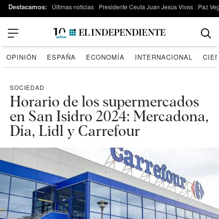
Destacamos:
Últimas noticias
Presidente Ceuta Juan Jesús Vivas
Paz Ve
OPINIÓN
ESPAÑA
ECONOMÍA
INTERNACIONAL
CIE
SOCIEDAD
Horario de los supermercados
en San Isidro 2024: Mercadona,
Día, Lidl y Carrefour