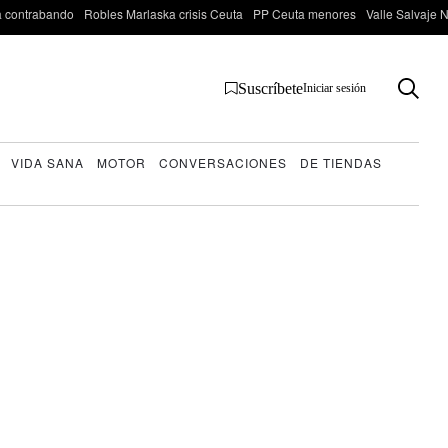
 contrabando
Robles Marlaska crisis Ceuta
PP Ceuta menores
Valle Salvaje N
Suscríbete
Iniciar sesión
VIDA SANA
MOTOR
CONVERSACIONES
DE TIENDAS