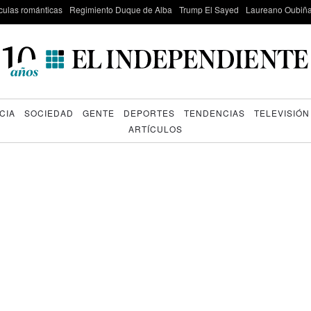
culas románticas
Regimiento Duque de Alba
Trump El Sayed
Laureano Oubiña
CIA
SOCIEDAD
GENTE
DEPORTES
TENDENCIAS
TELEVISIÓN
ARTÍCULOS