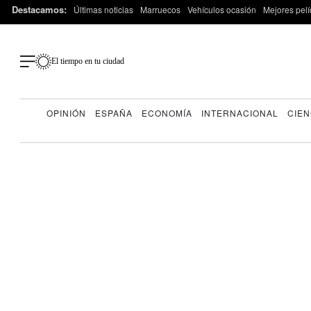
Destacamos:
Últimas noticias
Marruecos
Vehículos ocasión
Mejores pelí
El tiempo en tu ciudad
OPINIÓN
ESPAÑA
ECONOMÍA
INTERNACIONAL
CIEN