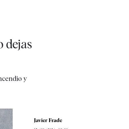
o dejas
ncendio y
Javier Frade