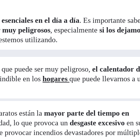
n
esenciales en el día a día
. Es importante sab
r
muy peligrosos
, especialmente
si los dejam
estemos utilizando.
o que puede ser muy peligroso,
el calentador 
indible en los
hogares
que puede llevarnos a 
aratos están la
mayor parte del tiempo en
dad, lo que provoca un
desgaste excesivo
en s
de provocar incendios devastadores por múltipl