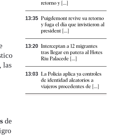
retorno y [...]
Puigdemont revive su retorno
13:35
y fuga el día que invistieron al
president [...]
e
Interceptan a 12 migrantes
13:20
tras llegar en patera al Hotes
stico
Riu Palacede [...]
 las
La Policía aplica ya controles
13:03
de identidad aleatorios a
viajeros procedentes de [...]
o
as
de
igro