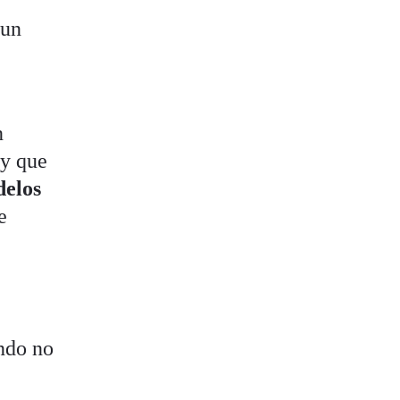
 un
n
 y que
elos
e
ando no