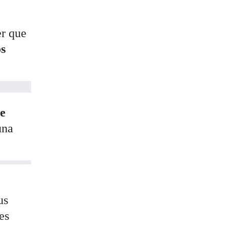
er que
os
de
una
us
es