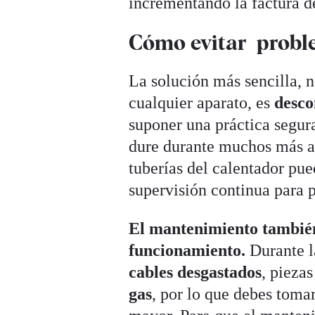
incrementando la factura de
Cómo evitar proble
La solución más sencilla, n
cualquier aparato, es
desco
suponer una práctica segura
dure durante muchos más añ
tuberías del calentador pu
supervisión continua para p
El mantenimiento también
funcionamiento.
Durante l
cables desgastados
, pieza
gas
, por lo que debes toma