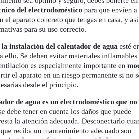
miento sea óptimo y seguro, debes ponerte en
écnico del electrodoméstico
para que envíen a
n el aparato concreto que tengas en casa, y así
mativas para su uso correcto.
e
la instalación del calentador de agua
esté e
a ello. Se deben evitar materiales inflamables
ventilación es especialmente importante en
mod
tir el aparato en un riesgo permanente si no s
sarias desde el principio.
tador de agua es un electrodoméstico que no
se debe tener en cuenta los daños que puede
resta la atención adecuada. Desconectarlo cu
e que reciba un mantenimiento adecuado son