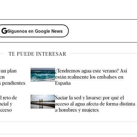
Síguenos en Google News
TE PUEDE INTERESAR
 un plan
¿Tendremos agua este verano? Así
ien
están realmente los embalses en
as pendientes
España
l reto de
Saciar la sed y lavarse: por qué el
cial y
acceso al agua afecta de forma distinta
acceso
a hombres y mujeres