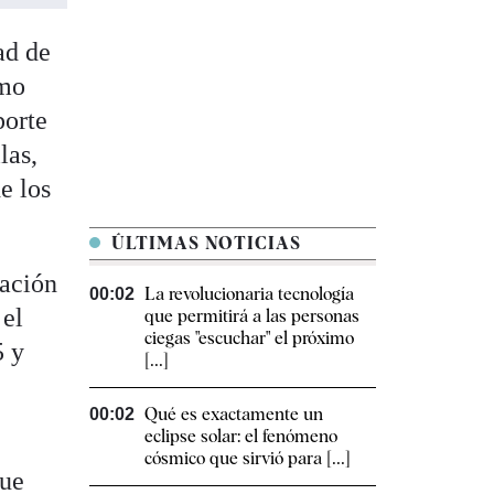
ad de
umo
porte
las,
e los
ÚLTIMAS NOTICIAS
gación
La revolucionaria tecnología
00:02
 el
que permitirá a las personas
ciegas "escuchar" el próximo
5 y
[...]
Qué es exactamente un
00:02
eclipse solar: el fenómeno
cósmico que sirvió para [...]
que