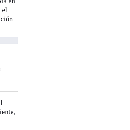
ada en
 el
ación
l
l
iente,