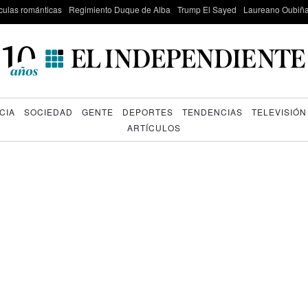
culas románticas
Regimiento Duque de Alba
Trump El Sayed
Laureano Oubiña
CIA
SOCIEDAD
GENTE
DEPORTES
TENDENCIAS
TELEVISIÓN
ARTÍCULOS