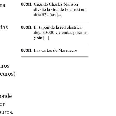
una
Cuando Charles Manson
00:01
dividió la vida de Polanski en
dos: 57 años [...]
cias
El 'tapón' de la red eléctrica
00:01
deja 80.000 viviendas paradas
y sin [...]
Las cartas de Marruecos
00:01
uros
euros)
donde
or
euros.