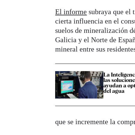
El informe
subraya que el 
cierta influencia en el con
suelos de mineralización dé
Galicia y el Norte de Espa
mineral entre sus residente
La Inteligenc
las solucione
ayudan a opt
del agua
que se incremente la comp