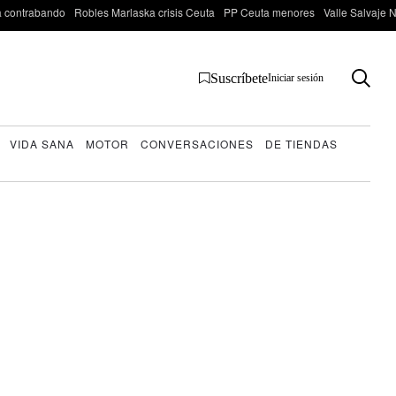
 contrabando
Robles Marlaska crisis Ceuta
PP Ceuta menores
Valle Salvaje N
Suscríbete
Iniciar sesión
VIDA SANA
MOTOR
CONVERSACIONES
DE TIENDAS