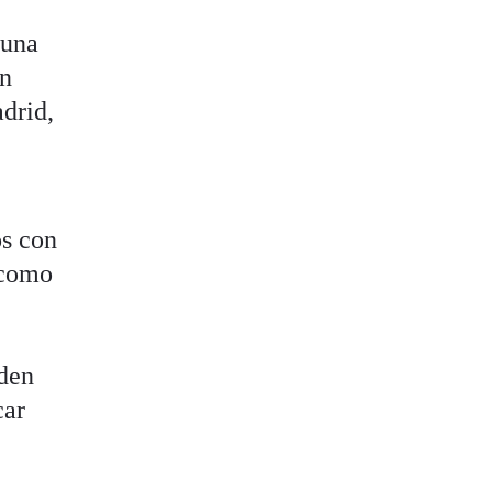
 una
on
adrid,
os con
 como
eden
car