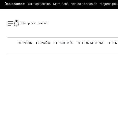
Destacamos:
Últimas noticias
Marruecos
Vehículos ocasión
Mejores pelí
El tiempo en tu ciudad
OPINIÓN
ESPAÑA
ECONOMÍA
INTERNACIONAL
CIEN