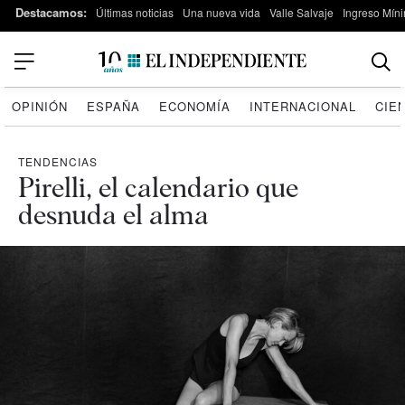
Destacamos:
Últimas noticias
Una nueva vida
Valle Salvaje
Ingreso Míni
OPINIÓN
ESPAÑA
ECONOMÍA
INTERNACIONAL
CIE
TENDENCIAS
Pirelli, el calendario que
desnuda el alma