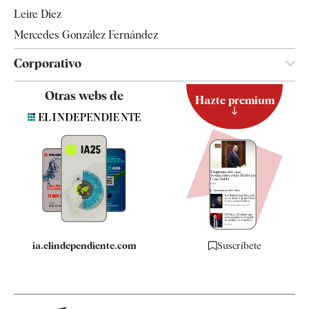
Leire Díez
Mercedes González Fernández
Corporativo
Contacto
Otras webs de
Hazte premium
Suscripción
Newsletter
Apps
Quiénes somos
Especificaciones
ia.elindependiente.com
Suscríbete