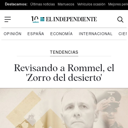
Destacamos:
Últimas noticias
Marruecos
Vehículos ocasión
Mejores pelí
OPINIÓN
ESPAÑA
ECONOMÍA
INTERNACIONAL
CIE
TENDENCIAS
Revisando a Rommel, el
'Zorro del desierto'