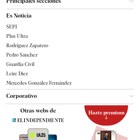
Principales secciones
España
Es Noticia
Economía
SEPI
Internacional
Plus Ultra
Gente
Rodríguez Zapatero
Televisión
Pedro Sánchez
Tendencias
Guardia Civil
Leire Díez
Mercedes González Fernández
Corporativo
Contacto
Otras webs de
Hazte premium
Suscripción
Newsletter
Apps