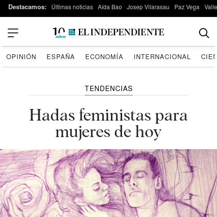
Destacamos:
Últimas noticias
Aída Bao
Josep Vilarasau
Paz Vega
Vall
OPINIÓN
ESPAÑA
ECONOMÍA
INTERNACIONAL
CIE
TENDENCIAS
Hadas feministas para
mujeres de hoy