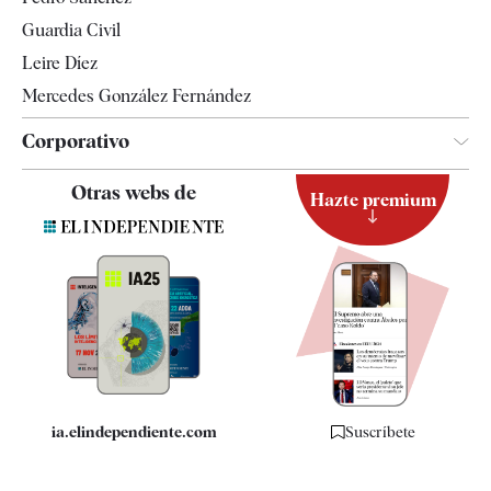
Tendencias
Guardia Civil
Leire Díez
Mercedes González Fernández
Corporativo
Contacto
Otras webs de
Hazte premium
Suscripción
Newsletter
Apps
Quiénes somos
Especificaciones
ia.elindependiente.com
Suscríbete