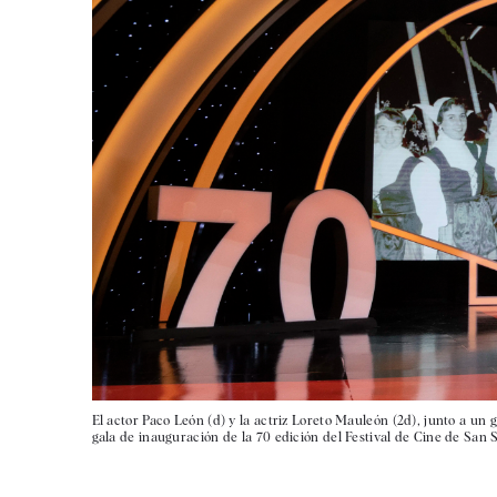
El actor Paco León (d) y la actriz Loreto Mauleón (2d), junto a un 
gala de inauguración de la 70 edición del Festival de Cine de San 