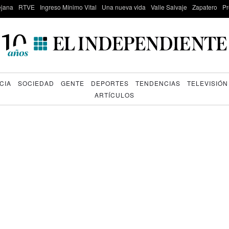
lejana
RTVE
Ingreso Mínimo Vital
Una nueva vida
Valle Salvaje
Zapatero
Pr
CIA
SOCIEDAD
GENTE
DEPORTES
TENDENCIAS
TELEVISIÓN
ARTÍCULOS