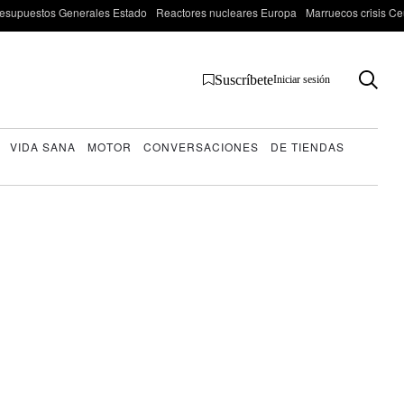
esupuestos Generales Estado
Reactores nucleares Europa
Marruecos crisis Ce
Suscríbete
Iniciar sesión
VIDA SANA
MOTOR
CONVERSACIONES
DE TIENDAS