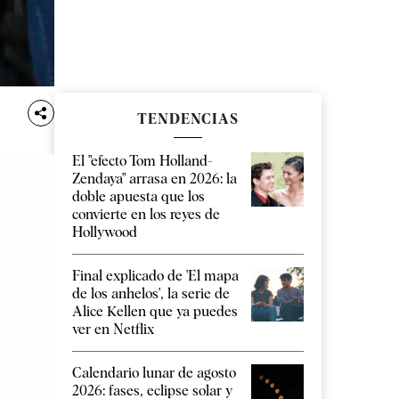
TENDENCIAS
El "efecto Tom Holland-
Zendaya" arrasa en 2026: la
doble apuesta que los
convierte en los reyes de
Hollywood
Final explicado de 'El mapa
de los anhelos', la serie de
Alice Kellen que ya puedes
ver en Netflix
Calendario lunar de agosto
2026: fases, eclipse solar y