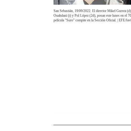
San Sebastián, 19/09/2022. El director Mikel Gurrea (d)
Ouahdani (i) y Pol López (2d), posan este lunes en el 7
película "Suro" compite en la Sección Oficial. | EFE/Javi