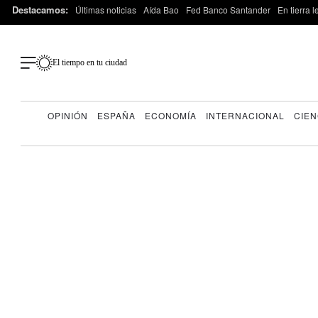
Destacamos:
Últimas noticias
Aída Bao
Fed Banco Santander
En tierra 
El tiempo en tu ciudad
OPINIÓN
ESPAÑA
ECONOMÍA
INTERNACIONAL
CIEN