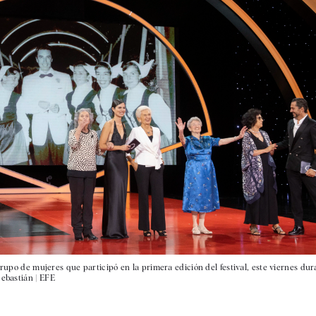
grupo de mujeres que participó en la primera edición del festival, este viernes dur
Sebastián |
EFE