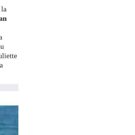
 la
San
a
su
liette
la