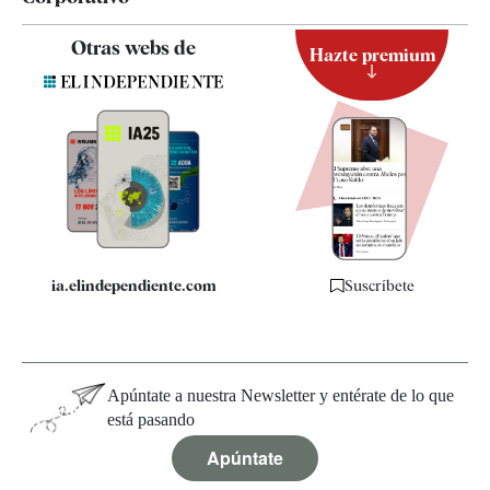
Contacto
Otras webs de
Hazte premium
Suscripción
Newsletter
Apps
Quiénes somos
Especificaciones
ia.elindependiente.com
Suscríbete
Apúntate a nuestra Newsletter y entérate de lo que
está pasando
Apúntate