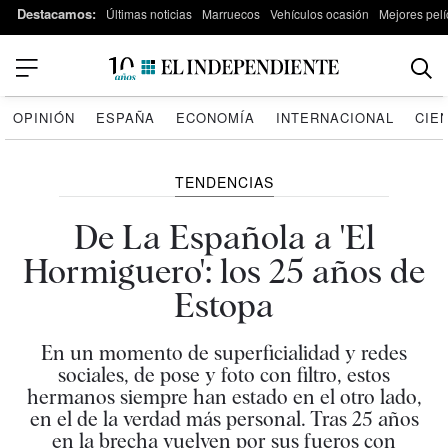
Destacamos:
Últimas noticias
Marruecos
Vehículos ocasión
Mejores pelí
OPINIÓN
ESPAÑA
ECONOMÍA
INTERNACIONAL
CIE
TENDENCIAS
De La Española a 'El
Hormiguero': los 25 años de
Estopa
En un momento de superficialidad y redes
sociales, de pose y foto con filtro, estos
hermanos siempre han estado en el otro lado,
en el de la verdad más personal. Tras 25 años
en la brecha vuelven por sus fueros con