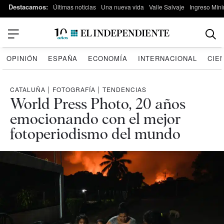
Destacamos:
Últimas noticias
Una nueva vida
Valle Salvaje
Ingreso Míni
OPINIÓN
ESPAÑA
ECONOMÍA
INTERNACIONAL
CIE
CATALUÑA
|
FOTOGRAFÍA
|
TENDENCIAS
World Press Photo, 20 años
emocionando con el mejor
fotoperiodismo del mundo