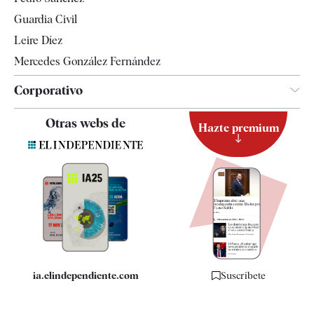
Tendencias
Guardia Civil
Leire Díez
Mercedes González Fernández
Corporativo
Contacto
Otras webs de
Hazte premium
Suscripción
Newsletter
Apps
Quiénes somos
Especificaciones
ia.elindependiente.com
Suscríbete