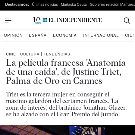
Destacamos:
Últimas noticias
Marlaska Ceuta
Gobierno relación Marruec
OPINIÓN
ESPAÑA
ECONOMÍA
INTERNACIONAL
CIE
CINE
|
CULTURA
|
TENDENCIAS
La película francesa 'Anatomía
de una caída', de Justine Triet,
Palma de Oro en Cannes
Triet es la tercera mujer en conseguir el
máximo galardón del certamen francés. ‘La
zona de interés’, del británico Jonathan Glazer,
se ha alzado con el Gran Premio del Jurado