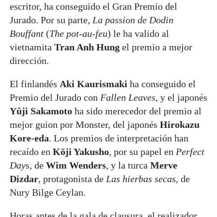
escritor, ha conseguido el Gran Premio del
Jurado. Por su parte,
La passion de Dodin
Bouffant
(
The pot-au-feu
) le ha valido al
vietnamita
Tran Anh Hung
el premio a mejor
dirección.
El finlandés
Aki Kaurismaki
ha conseguido el
Premio del Jurado con
Fallen Leaves
, y el japonés
Yûji Sakamoto
ha sido merecedor del premio al
mejor guion por Monster, del japonés
Hirokazu
Kore-eda
. Los premios de interpretación han
recaído en
Kōji Yakusho
, por su papel en
Perfect
Day
s, de
Wim Wenders
, y la turca
Merve
Dizdar
, protagonista de
Las hierbas secas
, de
Nury Bilge Ceylan.
Horas antes de la gala de clausura, el realizador