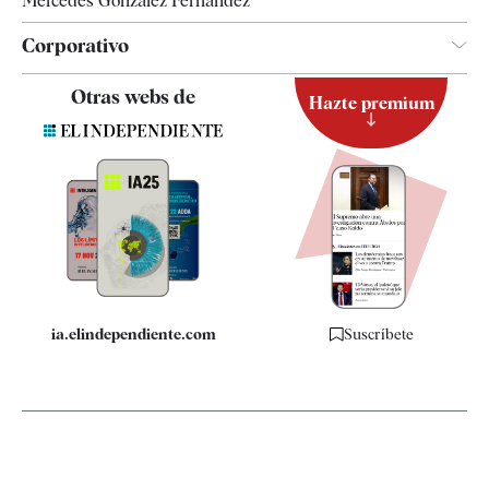
Mercedes González Fernández
Corporativo
Contacto
Otras webs de
Hazte premium
Suscripción
Newsletter
Apps
Quiénes somos
Especificaciones
ia.elindependiente.com
Suscríbete
Apúntate a nuestra Newsletter y entérate de lo que
está pasando