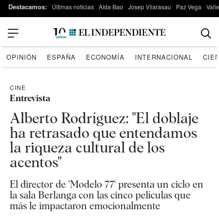
Destacamos:
Últimas noticias
Aída Bao
Josep Vilarasau
Paz Vega
Vall
OPINIÓN
ESPAÑA
ECONOMÍA
INTERNACIONAL
CIE
CINE
Entrevista
Alberto Rodríguez: "El doblaje
ha retrasado que entendamos
la riqueza cultural de los
acentos"
El director de 'Modelo 77' presenta un ciclo en
la sala Berlanga con las cinco películas que
más le impactaron emocionalmente