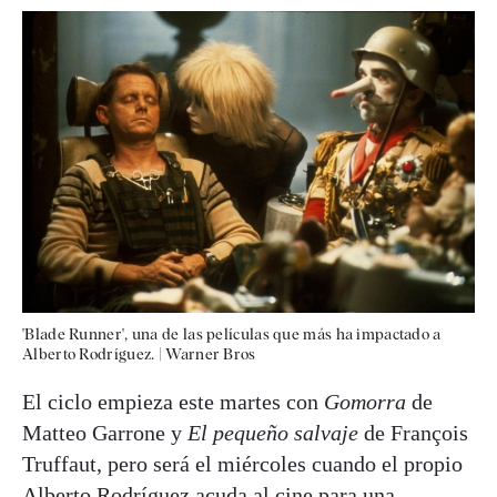
'Blade Runner', una de las películas que más ha impactado a
Alberto Rodríguez. | Warner Bros
El ciclo empieza este martes con
Gomorra
de
Matteo Garrone y
El pequeño salvaje
de François
Truffaut, pero será el miércoles cuando el propio
Alberto Rodríguez acuda al cine para una