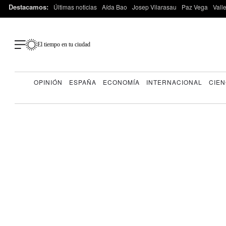
Destacamos:
Últimas noticias
Aída Bao
Josep Vilarasau
Paz Vega
Vall
El tiempo en tu ciudad
OPINIÓN
ESPAÑA
ECONOMÍA
INTERNACIONAL
CIEN