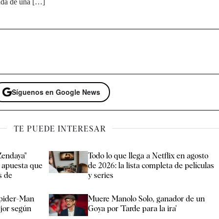
ada de una […]
Síguenos en Google News
TE PUEDE INTERESAR
Zendaya"
Todo lo que llega a Netflix en agosto
e apuesta que
de 2026: la lista completa de películas
s de
y series
Spider-Man
Muere Manolo Solo, ganador de un
jor según
Goya por 'Tarde para la ira'