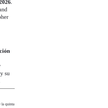
 2026
.
and
pher
ción
y
 y su
.
 la quinta