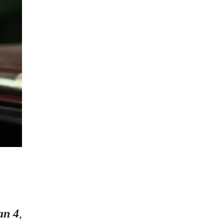
an 4
,