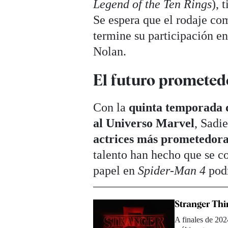
Legend of the Ten Rings
), 
Se espera que el rodaje c
termine su participación e
Nolan.
El futuro prometed
Con la
quinta temporada
al Universo Marvel
, Sadi
actrices más prometedora
talento han hecho que se co
papel en
Spider-Man 4
podr
Stranger Thin
A finales de 202