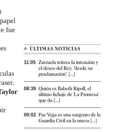
r
 papel
je fue
ces
ÚLTIMAS NOTICIAS
Zarzuela reitera la intención y
11:05
el deseo del Rey, "desde su
culas
proclamación", [...]
aser.
Quién es Babeth Ripoll, el
08:39
Taylor
último fichaje de 'La Promesa'
que da [...]
bir
Paz Vega es una sargento de la
00:02
Guardia Civil en la nueva [...]