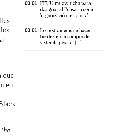
EEUU mueve ficha para
00:01
designar al Polisario como
"organización terrorista"
lles
 los
Los extranjeros se hacen
00:01
fuertes en la compra de
ar
vivienda pese al [...]
n que
en en
Black
 the