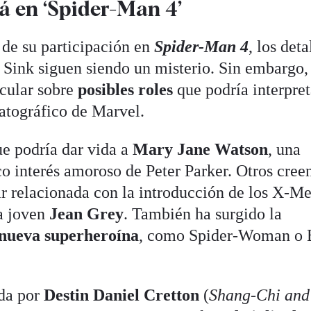
á en ‘Spider-Man 4’
 de su participación en
Spider-Man 4
, los deta
 Sink siguen siendo un misterio. Sin embargo,
cular sobre
posibles roles
que podría interpret
atográfico de Marvel.
ue podría dar vida a
Mary Jane Watson
, una
co interés amoroso de Peter Parker. Otros cree
tar relacionada con la introducción de los X-M
a joven
Jean Grey
. También ha surgido la
nueva superheroína
, como Spider-Woman o 
ida por
Destin Daniel Cretton
(
Shang-Chi and