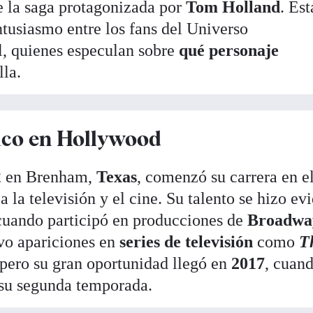
e la saga protagonizada por
Tom Holland
. Est
ntusiasmo entre los fans del Universo
, quienes especulan sobre
qué personaje
lla.
ico en Hollywood
02 en Brenham,
Texas
, comenzó su carrera en e
 a la televisión y el cine. Su talento se hizo ev
cuando participó en producciones de
Broadwa
uvo apariciones en
series de televisión
como
T
 pero su gran oportunidad llegó en
2017
, cuan
su segunda temporada.