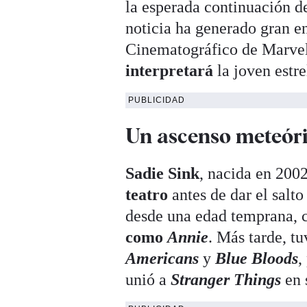
la esperada continuación d
noticia ha generado gran e
Cinematográfico de Marvel
interpretará
la joven estre
PUBLICIDAD
Un ascenso meteór
Sadie Sink
, nacida en 20
teatro
antes de dar el salto
desde una edad temprana, 
como
Annie
. Más tarde, t
Americans
y
Blue Bloods
,
unió a
Stranger Things
en 