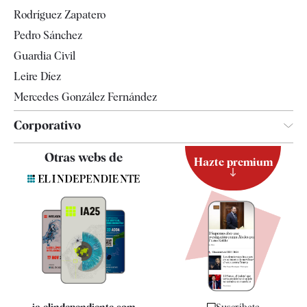
Gente
Rodríguez Zapatero
Televisión
Pedro Sánchez
Tendencias
Guardia Civil
Leire Díez
Mercedes González Fernández
Corporativo
Contacto
Otras webs de
Hazte premium
Suscripción
Newsletter
Apps
Quiénes somos
Especificaciones
ia.elindependiente.com
Suscríbete