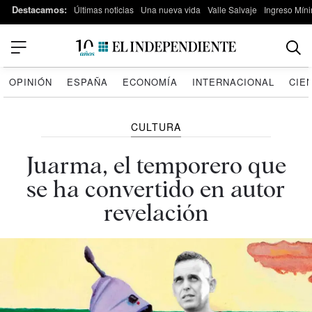
Destacamos:
Últimas noticias
Una nueva vida
Valle Salvaje
Ingreso Míni
OPINIÓN
ESPAÑA
ECONOMÍA
INTERNACIONAL
CIE
CULTURA
Juarma, el temporero que
se ha convertido en autor
revelación