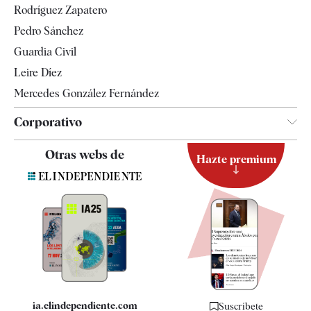
Rodríguez Zapatero
Televisión
Pedro Sánchez
Tendencias
Guardia Civil
Leire Díez
Mercedes González Fernández
Corporativo
Contacto
Otras webs de
Hazte premium
Suscripción
Newsletter
Apps
Quiénes somos
Especificaciones
ia.elindependiente.com
Suscríbete