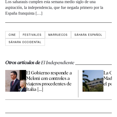
Los saharauis cumplen esta semana medio siglo de una
aspiración, la independencia, que fue negada primero por la
España franquista […]
CINE
FESTIVALES
MARRUECOS
SÁHARA ESPAÑOL
SÁHARA OCCIDENTAL
Otros artículos de
El Independiente
El Gobierno responde a
La Co
Meloni con controles a
Madrid
viajeros procedentes de
el polé
Italia [...]