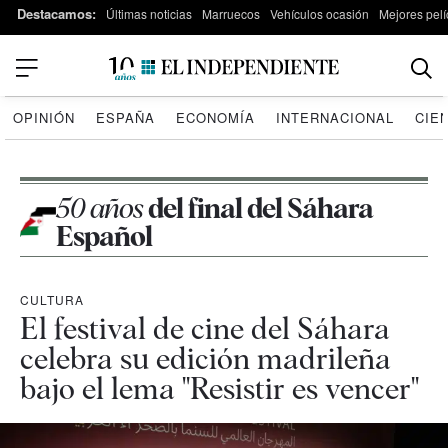
Destacamos:
Últimas noticias
Marruecos
Vehículos ocasión
Mejores pelí
OPINIÓN
ESPAÑA
ECONOMÍA
INTERNACIONAL
CIE
50 años
del final del Sáhara
Español
CULTURA
El festival de cine del Sáhara
celebra su edición madrileña
bajo el lema "Resistir es vencer"