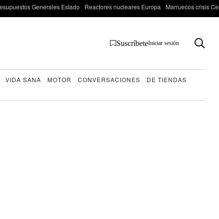
esupuestos Generales Estado
Reactores nucleares Europa
Marruecos crisis Ce
Suscríbete
Iniciar sesión
VIDA SANA
MOTOR
CONVERSACIONES
DE TIENDAS