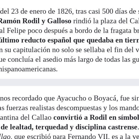
el 23 de enero de 1826, tras casi 500 días de s
Ramón Rodil y Galloso
rindió la plaza del C
eal Felipe poco después a bordo de la fragata b
 último reducto español que quedaba en tier
n su capitulación no solo se sellaba el fin del 
ue concluía el asedio más largo de todas las g
hispanoamericanas.
enos recordado que Ayacucho o Boyacá, fue s
as fuerzas realistas descompuestas y los mando
antina del Callao
convirtió a Rodil en símbo
de lealtad, terquedad y disciplina castrense
llao
, que escribió para Fernando VII, es a la v