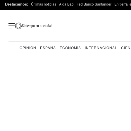
Destacamos:
Últimas noticias
Aída Bao
Fed Banco Santander
En tierra 
El tiempo en tu ciudad
OPINIÓN
ESPAÑA
ECONOMÍA
INTERNACIONAL
CIEN