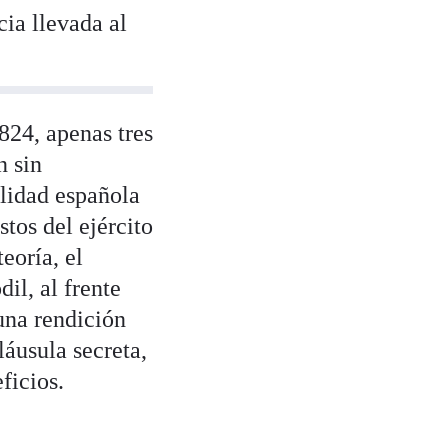
ia llevada al
824, apenas tres
n sin
alidad española
tos del ejército
eoría, el
il, al frente
una rendición
láusula secreta,
ficios.