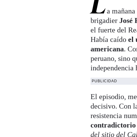
L
a mañana d
brigadier
José 
el fuerte del R
Había caído
el
americana
. Co
peruano, sino q
independencia 
PUBLICIDAD
El episodio, m
decisivo. Con l
resistencia num
contradictorio 
del sitio del Ca