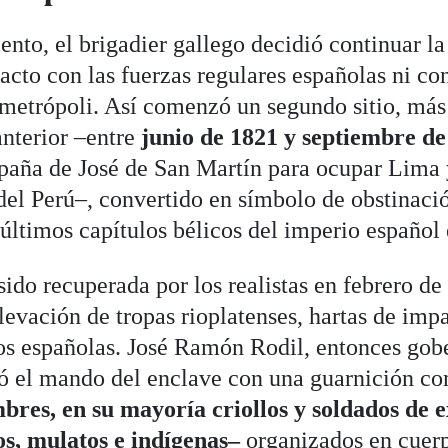
to, el brigadier gallego decidió continuar la
tacto con las fuerzas regulares españolas ni co
metrópoli. Así comenzó un segundo sitio, más
anterior –entre
junio de 1821 y septiembre de
paña de José de San Martín para ocupar Lima 
del Perú–, convertido en símbolo de obstinac
 últimos capítulos bélicos del imperio español
sido recuperada por los realistas en febrero de
evación de tropas rioplatenses, hartas de imp
os españolas. José Ramón Rodil, entonces gob
ió el mando del enclave con una guarnición c
bres, en su mayoría criollos y soldados de 
s, mulatos e indígenas–
organizados en cuer