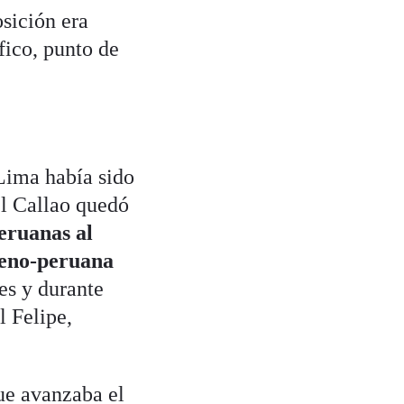
osición era
fico, punto de
 Lima había sido
el Callao quedó
eruanas al
leno-peruana
es y durante
l Felipe,
ue avanzaba el