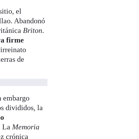
itio, el
allao. Abandonó
ritánica
Briton
.
ra firme
virreinato
uerras de
in embargo
s divididos, la
lo
. La
Memoria
ez crónica