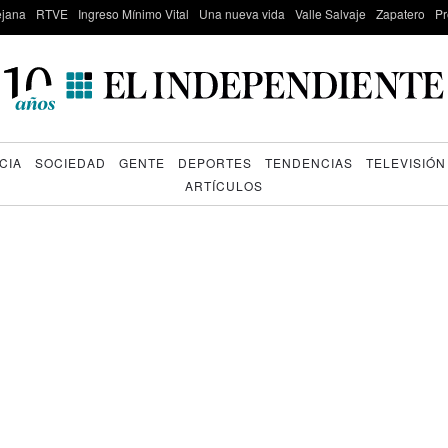
lejana
RTVE
Ingreso Mínimo Vital
Una nueva vida
Valle Salvaje
Zapatero
Pr
CIA
SOCIEDAD
GENTE
DEPORTES
TENDENCIAS
TELEVISIÓN
ARTÍCULOS