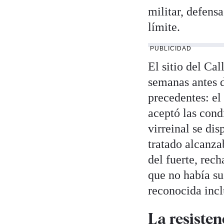
militar, defens
límite.
PUBLICIDAD
El sitio del Ca
semanas antes d
precedentes: el
aceptó las cond
virreinal se dis
tratado alcanza
del fuerte, rec
que no había su
reconocida incl
La resisten