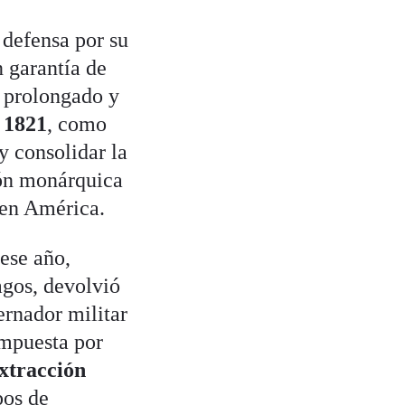
 defensa por su
n garantía de
 prolongado y
 1821
, como
y consolidar la
ión monárquica
 en América.
 ese año,
agos, devolvió
ernador militar
ompuesta por
extracción
pos de