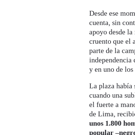
Desde ese momen
cuenta, sin con
apoyo desde la 
cruento que el 
parte de la cam
independencia 
y en uno de los
La plaza había 
cuando una subl
el fuerte a man
de Lima, recib
unos 1.800 hom
popular –negro