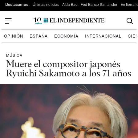
Destacamos:
Últimas noticias
Aída Bao
Fed Banco Santander
En tierra 
OPINIÓN
ESPAÑA
ECONOMÍA
INTERNACIONAL
CIE
MÚSICA
Muere el compositor japonés
Ryuichi Sakamoto a los 71 años