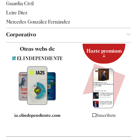
Guardia Civil
Leire Díez
Mercedes González Fernández
Corporativo
Contacto
Otras webs de
Hazte premium
Suscripción
Newsletter
Apps
Quiénes somos
Especificaciones
ia.elindependiente.com
Suscríbete