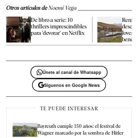
Otros artículos de
Noemí Vega
De libro a serie: 10
Renfe a
thrillers imprescindibles
descue
para 'devorar' en Netflix
Joven 
benefic
Únete al canal de Whatsapp
Síguenos en Google News
TE PUEDE INTERESAR
Bayreuth cumple 150 años: el festival de
Wagner marcado por la sombra de Hitler