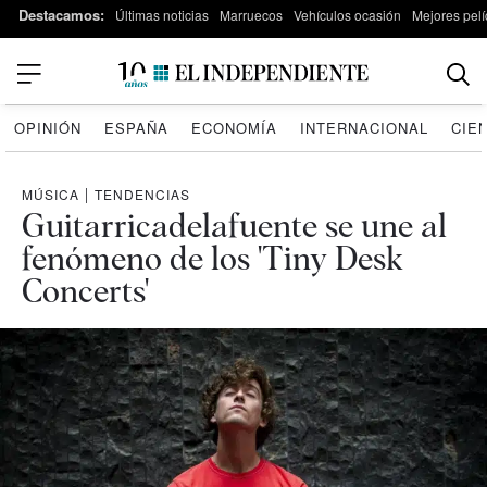
Destacamos:
Últimas noticias
Marruecos
Vehículos ocasión
Mejores pelí
OPINIÓN
ESPAÑA
ECONOMÍA
INTERNACIONAL
CIE
MÚSICA
|
TENDENCIAS
Guitarricadelafuente se une al
fenómeno de los 'Tiny Desk
Concerts'