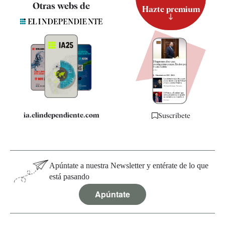
Contacto
Otras webs de
Hazte premium
Suscripción
Newsletter
Apps
Quiénes somos
Especificaciones
ia.elindependiente.com
Suscríbete
Apúntate a nuestra Newsletter y entérate de lo que
está pasando
Apúntate