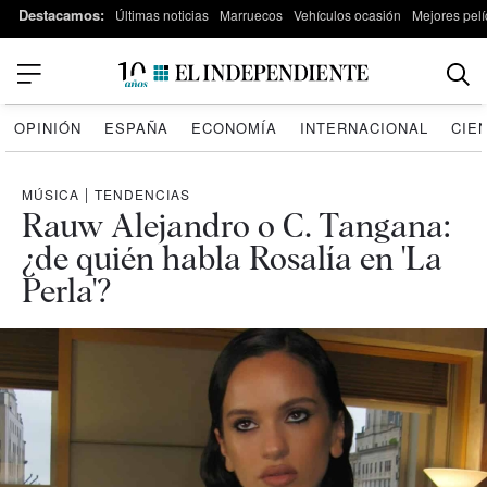
Destacamos:
Últimas noticias
Marruecos
Vehículos ocasión
Mejores pelí
OPINIÓN
ESPAÑA
ECONOMÍA
INTERNACIONAL
CIE
MÚSICA
|
TENDENCIAS
Rauw Alejandro o C. Tangana:
¿de quién habla Rosalía en 'La
Perla'?