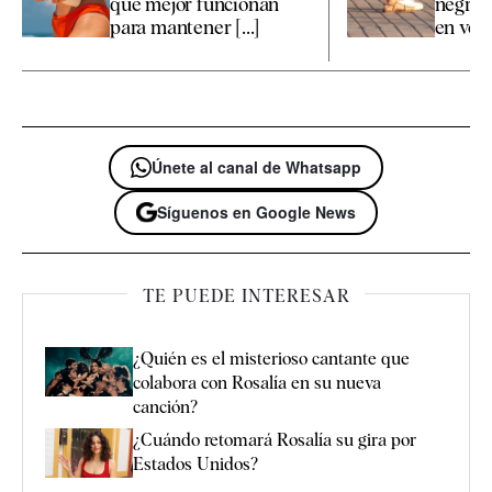
que mejor funcionan
negras 
para mantener [...]
en ver
Únete al canal de Whatsapp
Síguenos en Google News
TE PUEDE INTERESAR
¿Quién es el misterioso cantante que
colabora con Rosalía en su nueva
canción?
¿Cuándo retomará Rosalía su gira por
Estados Unidos?