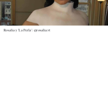
Rosalía y 'La Perla' |
@rosalia.vt