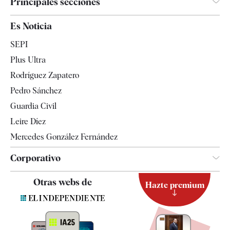
Principales secciones
España
Es Noticia
Economía
SEPI
Internacional
Plus Ultra
Gente
Rodríguez Zapatero
Televisión
Pedro Sánchez
Tendencias
Guardia Civil
Leire Díez
Mercedes González Fernández
Corporativo
Contacto
Otras webs de
Hazte premium
Suscripción
Newsletter
Apps