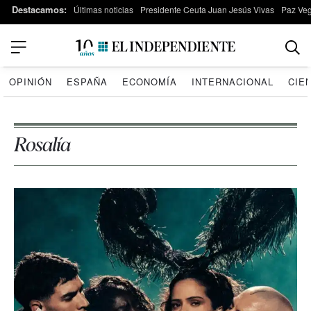
Destacamos:
Últimas noticias
Presidente Ceuta Juan Jesús Vivas
Paz Ve
OPINIÓN
ESPAÑA
ECONOMÍA
INTERNACIONAL
CIE
Rosalía