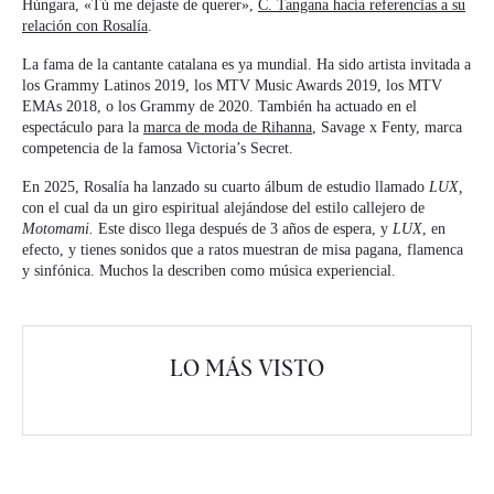
Húngara, «Tú me dejaste de querer»,
C. Tangana hacía referencias a su
relación con Rosalía
.
La fama de la cantante catalana es ya mundial. Ha sido artista invitada a
los Grammy Latinos 2019, los MTV Music Awards 2019, los MTV
EMAs 2018, o los Grammy de 2020. También ha actuado en el
espectáculo para la
marca de moda de Rihanna
, Savage x Fenty, marca
competencia de la famosa Victoria’s Secret.
En 2025, Rosalía ha lanzado su cuarto álbum de estudio llamado
LUX,
con el cual da un giro espiritual alejándose del estilo callejero de
Motomami.
Este disco llega después de 3 años de espera, y
LUX
, en
efecto, y tienes sonidos que a ratos muestran de misa pagana, flamenca
y sinfónica. Muchos la describen como música experiencial.
LO MÁS VISTO