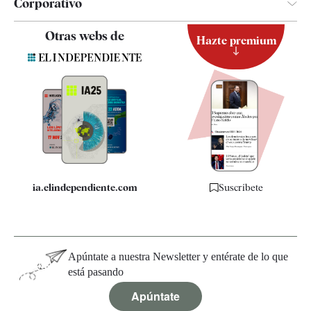
Corporativo
Contacto
Otras webs de
Hazte premium
Suscripción
Newsletter
Apps
Quiénes somos
Especificaciones
ia.elindependiente.com
Suscríbete
Apúntate a nuestra Newsletter y entérate de lo que
está pasando
Apúntate