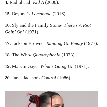
4.
Radiohead-
Kid A
(2000).
15.
Beyoncé-
Lemonade
(2016).
16.
Sly and the Family Stone-
There’s A Riot
Goin’ On’
(1971).
17.
Jackson Browne-
Running On Empty
(1977).
18.
The Who-
Quadrophenia
(1973).
19.
Marvin Gaye-
What’s Going On
(1971).
20.
Janet Jackson-
Control
(1986).