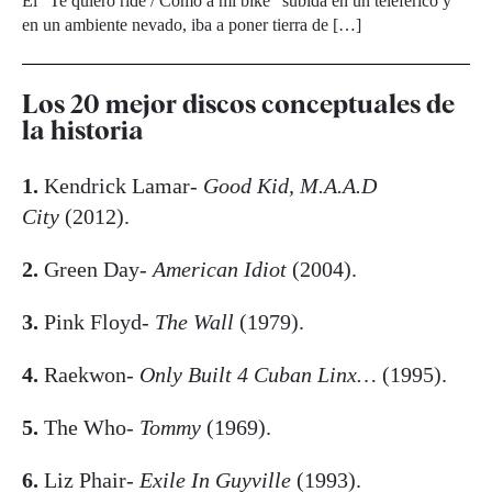
El "Te quiero ride / Como a mi bike" subida en un teleférico y
en un ambiente nevado, iba a poner tierra de […]
Los 20 mejor discos conceptuales de
la historia
1.
Kendrick Lamar-
Good Kid, M.A.A.D
City
(2012).
2.
Green Day-
American Idiot
(2004).
3.
Pink Floyd-
The Wall
(1979).
4.
Raekwon-
Only Built 4 Cuban Linx…
(1995).
5.
The Who-
Tommy
(1969).
6.
Liz Phair-
Exile In Guyville
(1993).