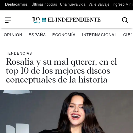
Destacamos:
Últimas noticias
Una nueva vida
Valle Salvaje
Ingreso Míni
OPINIÓN
ESPAÑA
ECONOMÍA
INTERNACIONAL
CIE
TENDENCIAS
Rosalía y su mal querer, en el
top 10 de los mejores discos
conceptuales de la historia