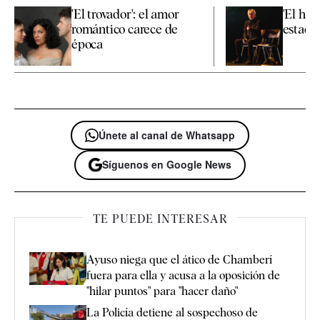
'El trovador': el amor
'El hij
romántico carece de
estado
época
Únete al canal de Whatsapp
Síguenos en Google News
TE PUEDE INTERESAR
Ayuso niega que el ático de Chamberí
fuera para ella y acusa a la oposición de
"hilar puntos" para "hacer daño"
La Policía detiene al sospechoso de