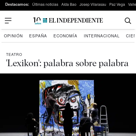
Destacamos:
Últimas noticias
Aída Bao
Josep Vilarasau
Paz Vega
Vall
OPINIÓN
ESPAÑA
ECONOMÍA
INTERNACIONAL
CIE
TEATRO
'Lexikon': palabra sobre palabra