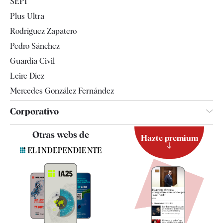
SEPI
Internacional
Plus Ultra
Gente
Rodríguez Zapatero
Televisión
Pedro Sánchez
Tendencias
Guardia Civil
Leire Díez
Mercedes González Fernández
Corporativo
Contacto
Otras webs de
Hazte premium
Suscripción
Newsletter
Apps
Quiénes somos
Especificaciones