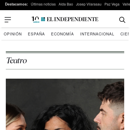
Destacamos:
Últimas noticias
Aída Bao
Josep Vilarasau
Paz Vega
Vall
OPINIÓN
ESPAÑA
ECONOMÍA
INTERNACIONAL
CIE
Teatro