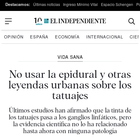
Destacamos:
Últimas noticias
Ingreso Mínimo Vital
Espacio Schengen
P
OPINIÓN
ESPAÑA
ECONOMÍA
INTERNACIONAL
CIE
VIDA SANA
No usar la epidural y otras
leyendas urbanas sobre los
tatuajes
Últimos estudios han afirmado que la tinta de
los tatuajes pasa a los ganglios linfáticos, pero
la evidencia científica no lo ha relacionado
hasta ahora con ninguna patología