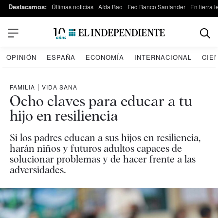
Destacamos:
Últimas noticias
Aída Bao
Fed Banco Santander
En tierra 
OPINIÓN
ESPAÑA
ECONOMÍA
INTERNACIONAL
CIE
FAMILIA
|
VIDA SANA
Ocho claves para educar a tu
hijo en resiliencia
Si los padres educan a sus hijos en resiliencia,
harán niños y futuros adultos capaces de
solucionar problemas y de hacer frente a las
adversidades.