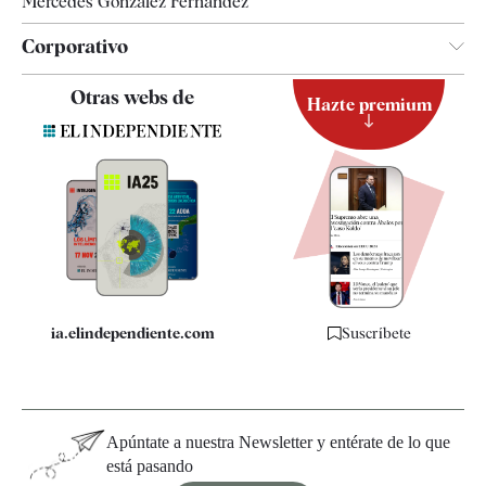
Mercedes González Fernández
Corporativo
Contacto
Otras webs de
Hazte premium
Suscripción
Newsletter
Apps
Quiénes somos
Especificaciones
ia.elindependiente.com
Suscríbete
Apúntate a nuestra Newsletter y entérate de lo que
está pasando