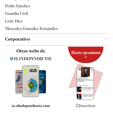
Televisión
Pedro Sánchez
Tendencias
Guardia Civil
Leire Díez
Mercedes González Fernández
Corporativo
Contacto
Otras webs de
Hazte premium
Suscripción
Newsletter
Apps
Quiénes somos
Especificaciones
ia.elindependiente.com
Suscríbete