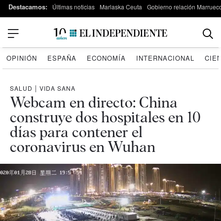
Destacamos:
Últimas noticias
Marlaska Ceuta
Gobierno relación Marruec
OPINIÓN
ESPAÑA
ECONOMÍA
INTERNACIONAL
CIE
SALUD
|
VIDA SANA
Webcam en directo: China
construye dos hospitales en 10
días para contener el
coronavirus en Wuhan