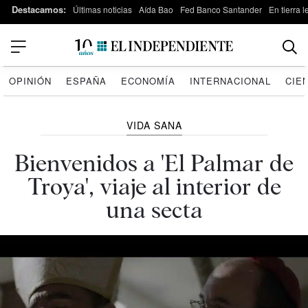
Destacamos:
Últimas noticias
Aída Bao
Fed Banco Santander
En tierra 
OPINIÓN
ESPAÑA
ECONOMÍA
INTERNACIONAL
CIE
VIDA SANA
Bienvenidos a 'El Palmar de
Troya', viaje al interior de
una secta