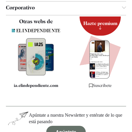
Corporativo
Contacto
Otras webs de
Hazte premium
Suscripción
Newsletter
Apps
Quiénes somos
Especificaciones
ia.elindependiente.com
Suscríbete
Apúntate a nuestra Newsletter y entérate de lo que
está pasando
Apúntate