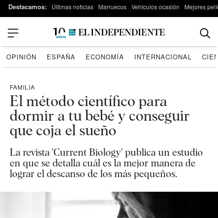
Destacamos:
Últimas noticias
Marruecos
Vehículos ocasión
Mejores pelí
OPINIÓN
ESPAÑA
ECONOMÍA
INTERNACIONAL
CIE
FAMILIA
El método científico para
dormir a tu bebé y conseguir
que coja el sueño
La revista 'Current Biology' publica un estudio
en que se detalla cuál es la mejor manera de
lograr el descanso de los más pequeños.