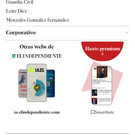
Guardia Civil
Leire Díez
Mercedes González Fernández
Corporativo
Contacto
Otras webs de
Hazte premium
Suscripción
Newsletter
Apps
Quiénes somos
Especificaciones
ia.elindependiente.com
Suscríbete