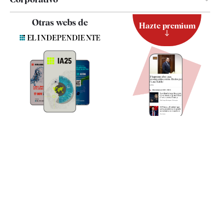
Contacto
Otras webs de
Hazte premium
Suscripción
Newsletter
Apps
Quiénes somos
Especificaciones
ia.elindependiente.com
Suscríbete
Apúntate a nuestra Newsletter y entérate de lo que
está pasando
Apúntate