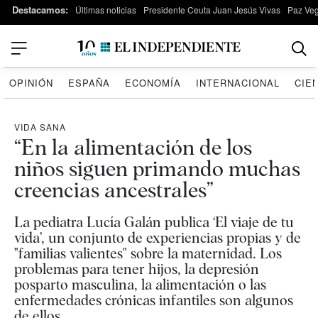
Destacamos:
Últimas noticias
Presidente Ceuta Juan Jesús Vivas
Paz Ve
OPINIÓN
ESPAÑA
ECONOMÍA
INTERNACIONAL
CIE
VIDA SANA
“En la alimentación de los
niños siguen primando muchas
creencias ancestrales”
La pediatra Lucía Galán publica ‘El viaje de tu
vida’, un conjunto de experiencias propias y de
"familias valientes" sobre la maternidad. Los
problemas para tener hijos, la depresión
posparto masculina, la alimentación o las
enfermedades crónicas infantiles son algunos
de ellos.