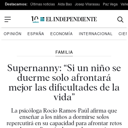
Destacamos:
Últimas noticias
Aída Bao
Josep Vilarasau
Paz Vega
Vall
OPINIÓN
ESPAÑA
ECONOMÍA
INTERNACIONAL
CIE
FAMILIA
Supernanny: “Si un niño se
duerme solo afrontará
mejor las dificultades de la
vida”
La psicóloga Rocío Ramos-Paúl afirma que
enseñar a los niños a dormirse solos
repercutirá en su capacidad para afrontar retos