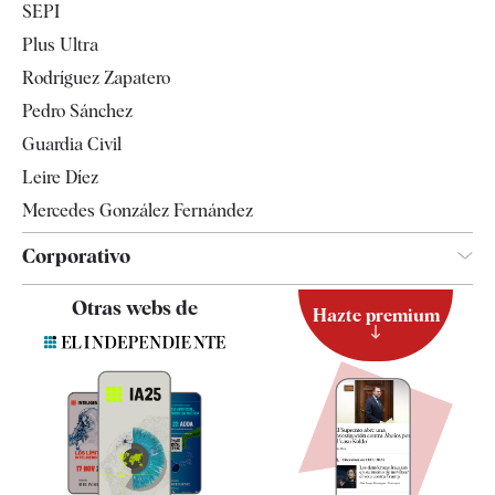
SEPI
Internacional
Plus Ultra
Gente
Rodríguez Zapatero
Televisión
Pedro Sánchez
Tendencias
Guardia Civil
Leire Díez
Mercedes González Fernández
Corporativo
Contacto
Otras webs de
Hazte premium
Suscripción
Newsletter
Apps
Quiénes somos
Especificaciones