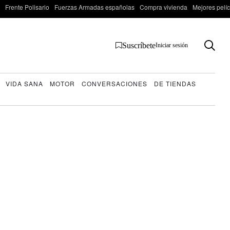
Frente Polisario
Fuerzas Armadas españolas
Compra vivienda
Mejores pelí
Suscríbete
Iniciar sesión
VIDA SANA
MOTOR
CONVERSACIONES
DE TIENDAS