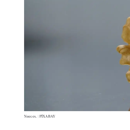
Nueces, |
PÌXABAY