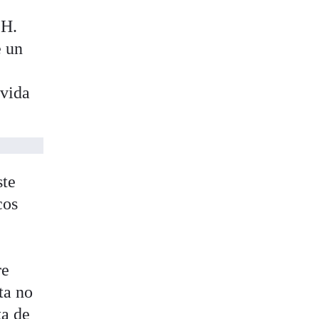
.H.
e un
 vida
ste
cos
a
re
ta no
ta de