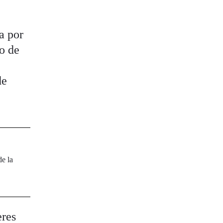
a por
go de
de
de la
eres