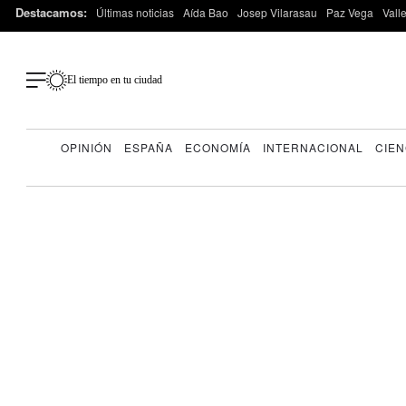
Destacamos:
Últimas noticias
Aída Bao
Josep Vilarasau
Paz Vega
Vall
El tiempo en tu ciudad
OPINIÓN
ESPAÑA
ECONOMÍA
INTERNACIONAL
CIEN