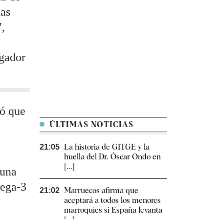
nas
",
igador
ió que
ÚLTIMAS NOTICIAS
La historia de GITGE y la
21:05
huella del Dr. Óscar Ondo en
[...]
 una
mega-3
Marruecos afirma que
21:02
aceptará a todos los menores
marroquíes si España levanta