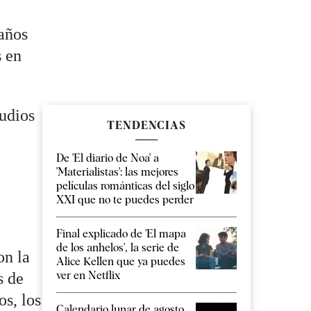
años
s en
tudios
TENDENCIAS
De 'El diario de Noa' a
'Materialistas': las mejores
películas románticas del siglo
XXI que no te puedes perder
Final explicado de 'El mapa
de los anhelos', la serie de
on la
Alice Kellen que ya puedes
ver en Netflix
s de
os, los
Calendario lunar de agosto